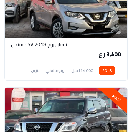
9
نيسان روج 2018 SV - سنجل
3,400 ر ع
2018
114,000ميل
أوتوماتيكي
بنزين
دفع أمامي
للبيع