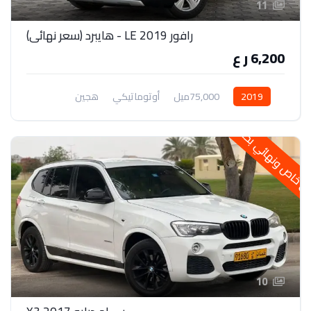
11
رافور 2019 LE - هايبرد (سعر نهائي)
6,200 ر ع
2019
75,000ميل
أوتوماتيكي
هجين
دفع رباعي
خاص ونهائي بحالتها
10