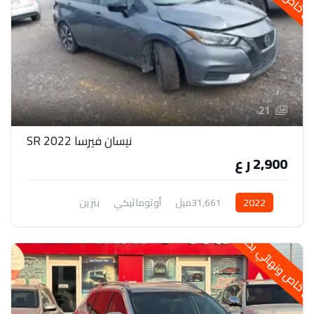
21
نيسان فيرسا 2022 SR
2,900 ر ع
2022
31,661ميل
أوتوماتيكي
بنزين
دفع أمامي
خاص ونهائي بحالتها