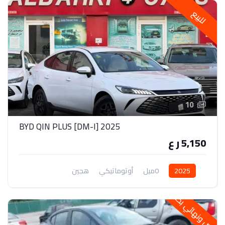
للبيع
10
2025 [DM-I] BYD QIN PLUS
5,150 ر ع
2025
0ميل
أوتوماتيكي
هجين
خاص ونهائي بحالتها