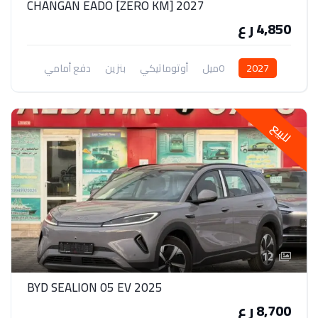
2027 [CHANGAN EADO [ZERO KM
4,850 ر ع
2027
0ميل
أوتوماتيكي
بنزين
دفع أمامي
للبيع
12
BYD SEALION 05 EV 2025
8,700 ر ع