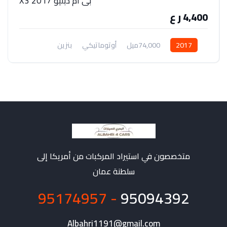
بي ام دبليو 2017 X3
4,400 ر ع
2017
74,000ميل
أوتوماتيكي
بنزين
دفع خلفي
متخصصون في استيراد المركبات من أمريكا إلى
سلطنة عمان
- 95174957
95094392
Albahri1191@gmail.com