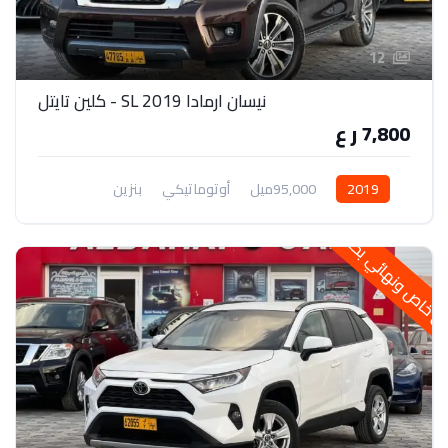
12
نيسان ارمادا 2019 SL - كلين تايتل
7,800 ر ع
2019
95,000ميل
أوتوماتيكي
بنزين
دفع رباعي
خاص ونهائي بحالتها