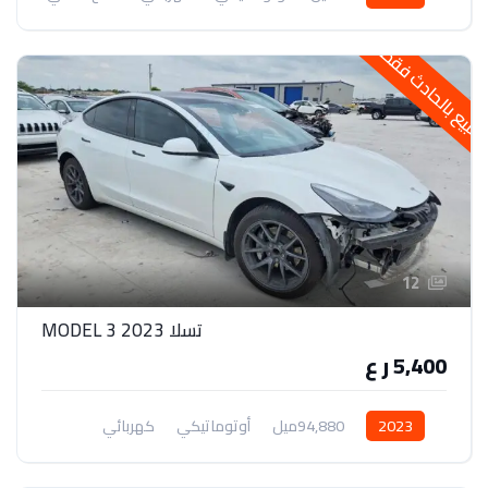
لبيع بالحادث فقط
12
تسلا 2023 MODEL 3
5,400 ر ع
2023
94,880ميل
أوتوماتيكي
كهربائي