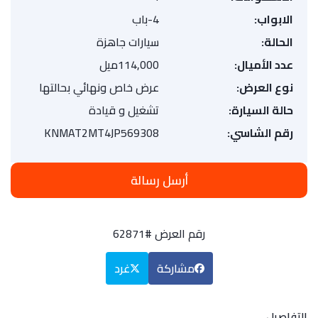
الابواب:
4-باب
الحالة:
سيارات جاهزة
عدد الأميال:
114,000ميل
نوع العرض:
عرض خاص ونهائي بحالتها
حالة السيارة:
تشغيل و قيادة
رقم الشاسي:
KNMAT2MT4JP569308
أرسل رسالة
رقم العرض #62871
مشاركة
غرد
التفاصيل