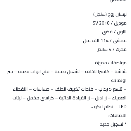
نيسان روج (سنجل)
موديل / 2018 SV
اللون / فضي
ممشى / 114 الف ميل
محرك / 4 سلندر
مواصفات مميزة
شاشة – كاميرا للخلف – تشغيل بصمة – فتح ابواب بصمه – جير
اوتماتك
– تتسع 5 ركاب – فتحات تكييف للخلف – حساسات – النقطاء
العمياء – زر لدبل – زر القيادة الذاتية – كراسي مخمل – ليتات
LED – نظام ايكو ،،،
الاضافات:
* تسجيل جديد