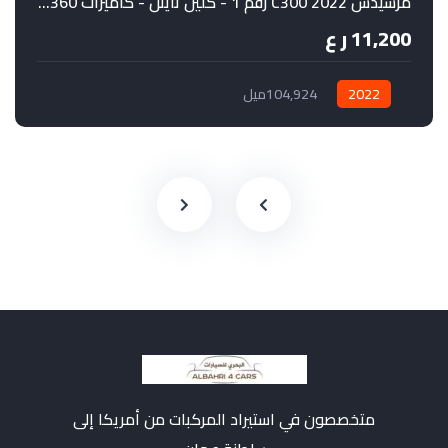
مرسيدس C300 2022 رقم 1 - كلين تايتل - كاميرات 360 درجة
11,200 ر ع
2022
104,924ميل
متخصصون في استيراد المركبات من أمريكا إلى