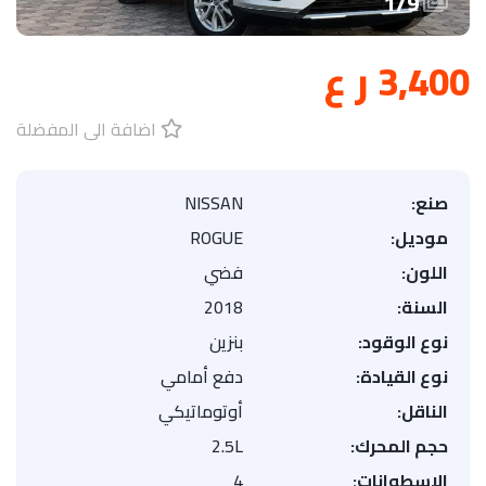
1
/
9
3,400 ر ع
اضافة الى المفضلة
صنع:
NISSAN
موديل:
ROGUE
اللون:
فضي
السنة:
2018
نوع الوقود:
بنزين
نوع القيادة:
دفع أمامي
الناقل:
أوتوماتيكي
حجم المحرك:
2.5L
الاسطوانات:
4