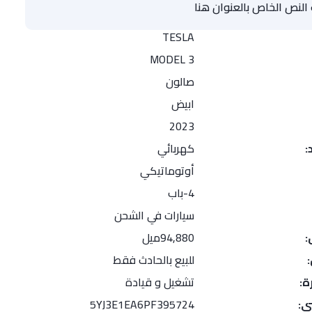
لنص الخاص بالعنوان هنا
TESLA
MODEL 3
صالون
ابيض
2023
:
كهربائي
أوتوماتيكي
4-باب
سيارات في الشحن
:
94,880ميل
للبيع بالحادث فقط
ة:
تشغيل و قيادة
ي:
5YJ3E1EA6PF395724