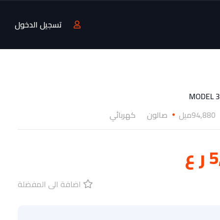
تسجيل الدخول
94,880ميل
صالون
كهربائي
 ع
اضافة الى المفضلة