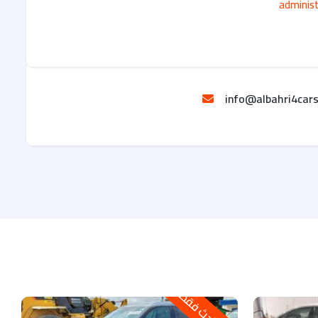
adminis
info@albahri4car