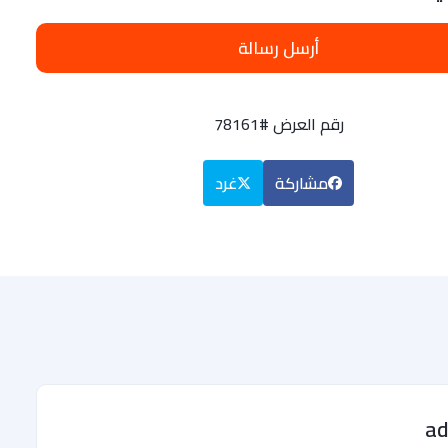
أرسل رسالة
رقم العرض #78161
مشاركة
غرد
a