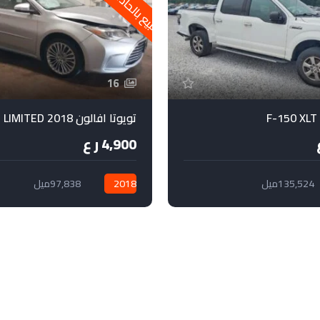
للبيع بالحادث فقط
16
تويوتا افالون 2018 LIMITED
4,900 ر ع
135,524ميل
2018
97,838ميل