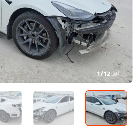
1
/
12