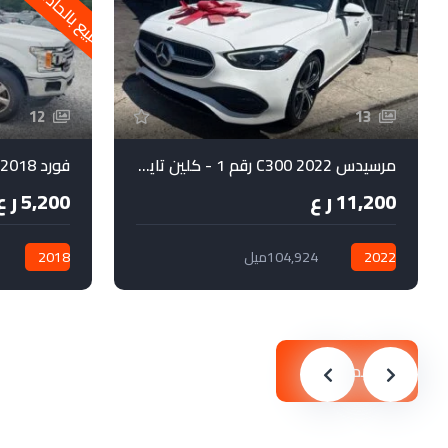
للبيع بالحادث فقط
12
13
مرسيدس C300 2022 رقم 1 - كلين تايتل - كاميرات 360 درجة
فورد 2018 F-150 XLT
11,200 ر ع
5,200 ر ع
2022
104,924ميل
2018
ابدأ بحثًا جديدًا