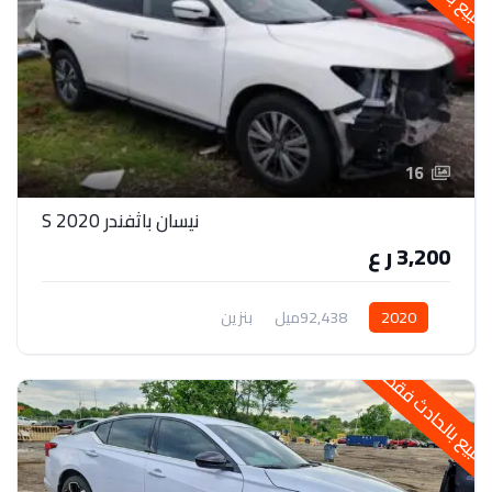
16
نيسان باثفندر 2020 S
3,200 ر ع
2020
92,438ميل
بنزين
لبيع بالحادث فقط