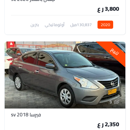
3,800 ر ع
2020
130,837ميل
أوتوماتيكي
بنزين
دفع رباعي
للبيع
9
فيرسا 2018 sv
2,350 ر ع