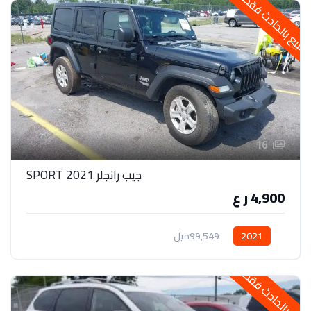
لبيع بالحادث فقط
16
جيب رانجلر 2021 SPORT
4,900 ر ع
2021
99,549ميل
لبيع بالحادث فقط