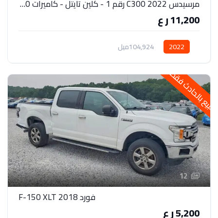
مرسيدس C300 2022 رقم 1 - كلين تايتل - كاميرات 360 درجة
11,200 ر ع
2022
104,924ميل
لبيع بالحادث فقط
12
فورد 2018 F-150 XLT
5,200 ر ع