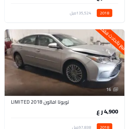
2018
135,524ميل
لبيع بالحادث فقط
16
تويوتا افالون 2018 LIMITED
4,900 ر ع
2018
97,838ميل