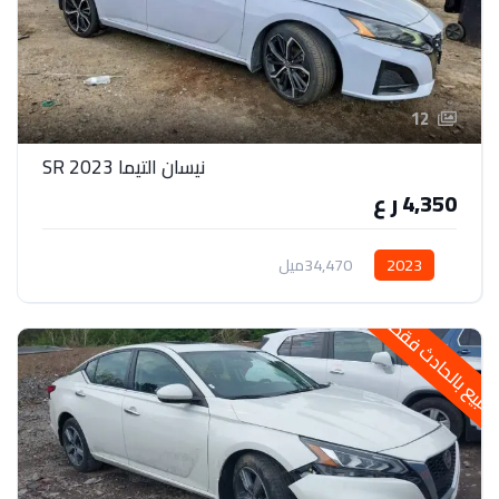
12
نيسان التيما 2023 SR
4,350 ر ع
2023
34,470ميل
لبيع بالحادث فقط