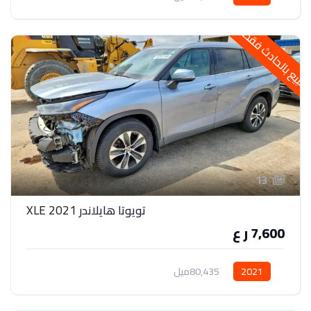
لبيع بالحادث فقط
13
تويوتا هايلاندر 2021 XLE
7,600 ر ع
2021
80,435ميل