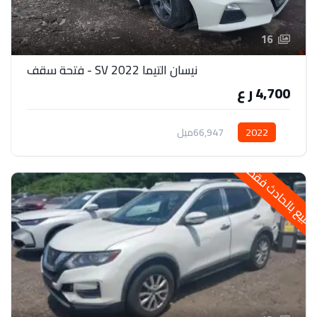
16
نيسان التيما 2022 SV - فتحة سقف
4,700 ر ع
2022
66,947ميل
لبيع بالحادث فقط