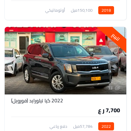
2018
150,100ميل
أوتوماتيكي
للبيع
13
2022 كيا تيلورايد (فورويل)
7,700 ر ع
2022
57,784ميل
دفع رباعي