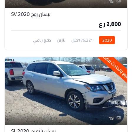
15
نيسان روج 2020 SV
2,800 ر ع
2020
176,221ميل
بنزين
دفع رباعي
لبيع بالحادث فقط
19
نيسان باثفندر 2020 SL