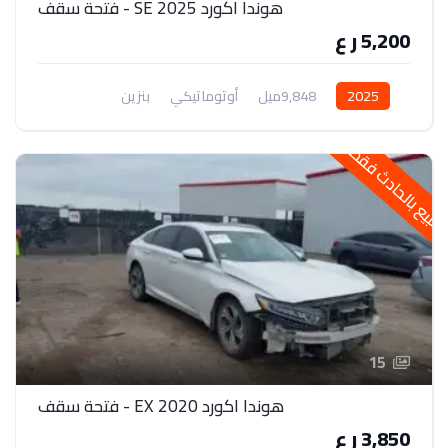
هوندا اكورد 2025 SE - فتحة سقف
5,200 ر ع
2025
9,848ميل
أوتوماتيكي
بنزين
دفع أمامي
لبيع بالحادث فقط
15
هوندا اكورد 2020 EX - فتحة سقف
3,850 ر ع