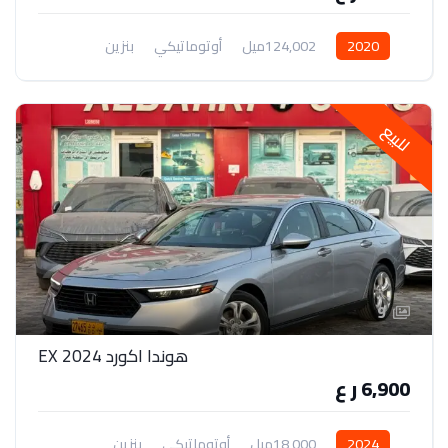
2020
124,002ميل
أوتوماتيكي
بنزين
دفع أمامي
للبيع
9
هوندا اكورد 2024 EX
6,900 ر ع
2024
18,000ميل
أوتوماتيكي
بنزين