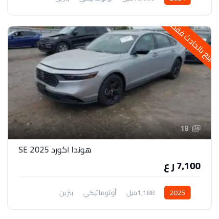
دفع أمامي
لبيع بالحادث فقط
18
هوندا اكورد 2025 SE
7,100 ر ع
2025
1,188ميل
أوتوماتيكي
بنزين
دفع أمامي