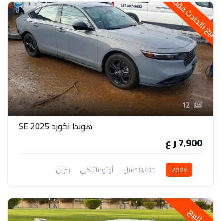
لبيع بالحادث فقط
12
هوندا اكورد 2025 SE
7,900 ر ع
2025
18,431ميل
أوتوماتيكي
بنزين
دفع أمامي
للبيع