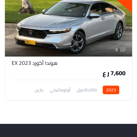
8
هوندا أكورد EX 2023
7,600 ر ع
2023
30,000ميل
أوتوماتيكي
بنزين
دفع أمامي