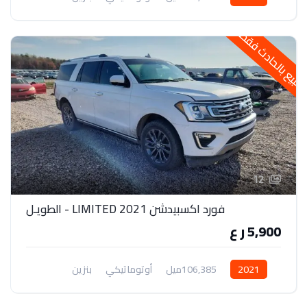
دفع رباعي
لبيع بالحادث فقط
12
فورد اكسبيدشن 2021 LIMITED - الطويـل
5,900 ر ع
2021
106,385ميل
أوتوماتيكي
بنزين
دفع رباعي