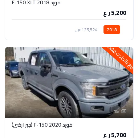
فورد 2018 F-150 XLT
5,200 ر ع
2018
135,524ميل
لبيع بالحادث فقط
15
فورد F-150 2020 (جير ارضي)
5,700 ر ع