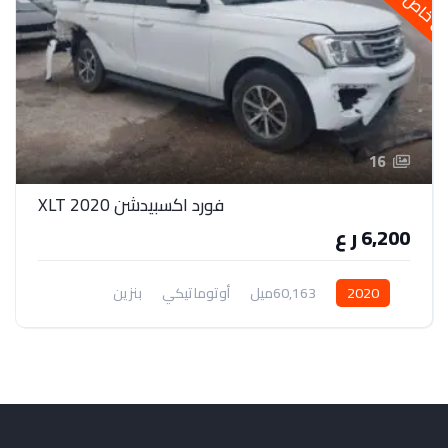
16
فورد اكسبيدشن 2020 XLT
6,200 ر ع
2020
60,163ميل
أوتوماتيكي
بنزين
دفع رباعي