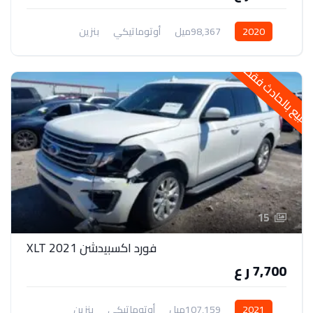
2020
98,367ميل
أوتوماتيكي
بنزين
دفع رباعي
لبيع بالحادث فقط
15
فورد اكسبيدشن 2021 XLT
7,700 ر ع
2021
107,159ميل
أوتوماتيكي
بنزين