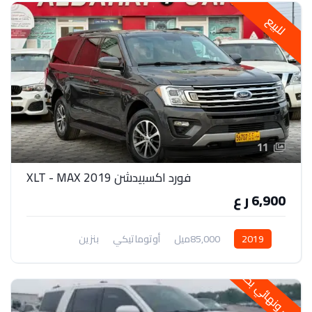
للبيع
11
فورد اكسبيدشن 2019 XLT - MAX
6,900 ر ع
2019
85,000ميل
أوتوماتيكي
بنزين
دفع رباعي
خاص ونهائي بحالتها