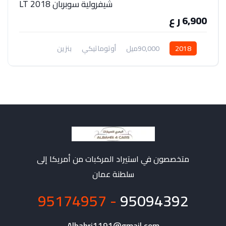
شيفرولية سوبربان 2018 LT
6,900 ر ع
2018
90,000ميل
أوتوماتيكي
بنزين
دفع رباعي
متخصصون في استيراد المركبات من أمريكا إلى
سلطنة عمان
- 95174957
95094392