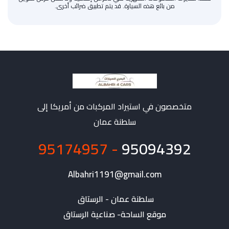
من بائع هذه السيارة. قد يتم تطبيق ضرائب أخرى.
متخصصون في استيراد المركبات من أمريكا إلى
سلطنة عمان
- 95174957
95094392
Albahri1191@gmail.com
موقع الساحة- صناعية الرستاق