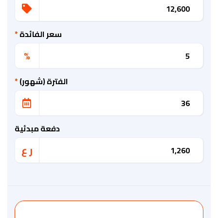
سعر الفائدة
*
%
الفترة (شهور)
*
دفعة مبدئية
ر ع