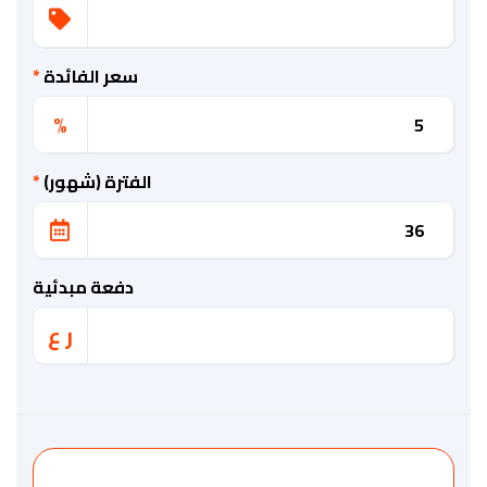
سعر الفائدة
*
%
الفترة (شهور)
*
دفعة مبدئية
ر ع