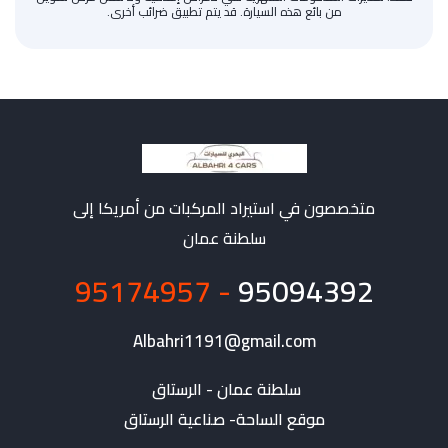
من بائع هذه السيارة. قد يتم تطبيق ضرائب أخرى.
متخصصون في استيراد المركبات من أمريكا إلى
سلطنة عمان
- 95174957
95094392
Albahri1191@gmail.com
موقع الساحة- صناعية الرستاق