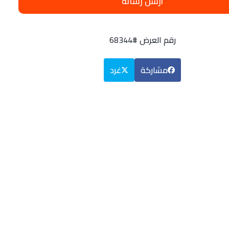
أرسل رسالة
رقم العرض #68344
مشاركة
غرد