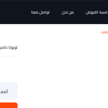
اسبة القروض
من نحن
تواصل معنا
تويوتا كامري 2020 SE - فتح
أضف ا