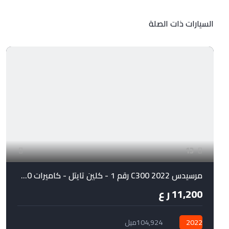
السيارات ذات الصلة
لل
13
مرسيدس C300 2022 رقم 1 - كلين تايتل - كاميرات 360 درجة
11,200 ر ع
2022
104,924ميل