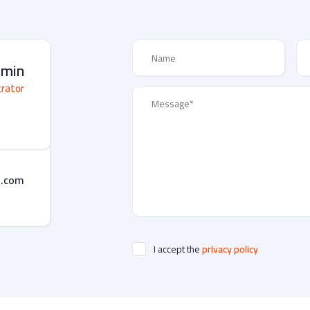
dmin
trator
s.com
I accept the
privacy policy