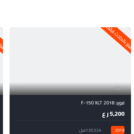
بيع بالحادث فقط
للبيع
12
فورد 2018 F-150 XLT
5,200 ر ع
2018
135,524ميل