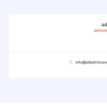
a
adminis
info@albahri4car