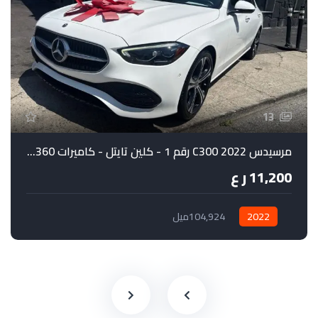
13
مرسيدس C300 2022 رقم 1 - كلين تايتل - كاميرات 360 درجة
11,200 ر ع
2022
104,924ميل