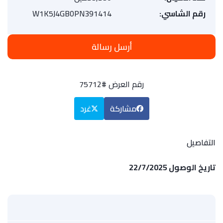
رقم الشاسي:
W1K5J4GB0PN391414
أرسل رسالة
رقم العرض #75712
مشاركة
غرد
التفاصيل
تاريخ الوصول 22/7/2025