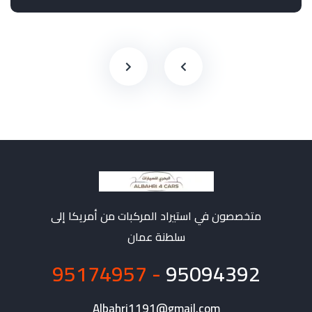
متخصصون في استيراد المركبات من أمريكا إلى
سلطنة عمان
- 95174957
95094392
Albahri1191@gmail.com