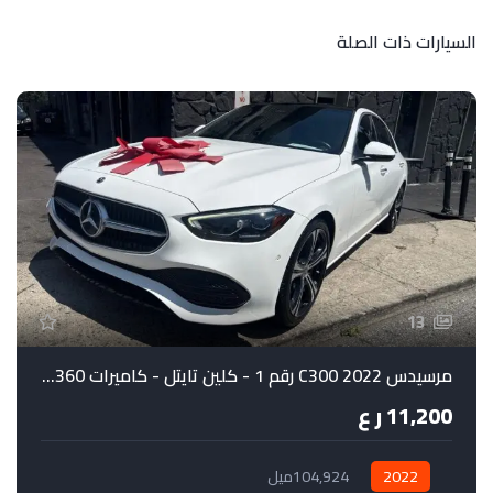
السيارات ذات الصلة
لل
13
مرسيدس C300 2022 رقم 1 - كلين تايتل - كاميرات 360 درجة
11,200 ر ع
2022
104,924ميل