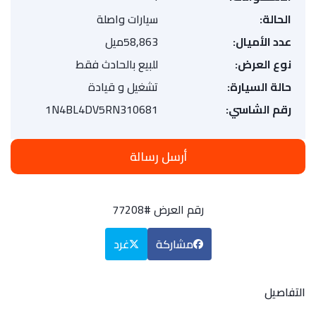
الحالة:
سيارات واصلة
عدد الأميال:
58,863ميل
نوع العرض:
للبيع بالحادث فقط
حالة السيارة:
تشغيل و قيادة
رقم الشاسي:
1N4BL4DV5RN310681
أرسل رسالة
رقم العرض #77208
مشاركة
غرد
التفاصيل