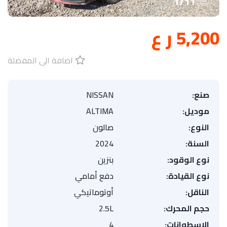
1
/
11
5,200 ر ع
اضافة الى المفضلة
صنع:
NISSAN
موديل:
ALTIMA
النوع:
صالون
السنة:
2024
نوع الوقود:
بنزين
نوع القيادة:
دفع أمامي
الناقل:
أوتوماتيكي
حجم المحرك:
2.5L
الاسطوانات:
4