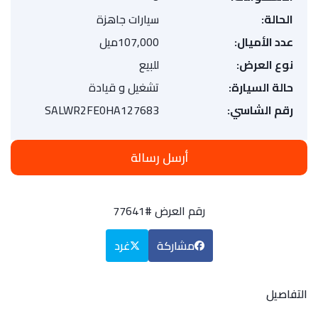
الحالة:
سيارات جاهزة
عدد الأميال:
107,000ميل
نوع العرض:
للبيع
حالة السيارة:
تشغيل و قيادة
رقم الشاسي:
SALWR2FE0HA127683
أرسل رسالة
رقم العرض #77641
مشاركة
غرد
التفاصيل