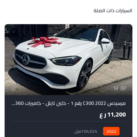
السيارات ذات الصلة
لل
13
مرسيدس C300 2022 رقم 1 - كلين تايتل - كاميرات 360 درجة
11,200 ر ع
2022
104,924ميل