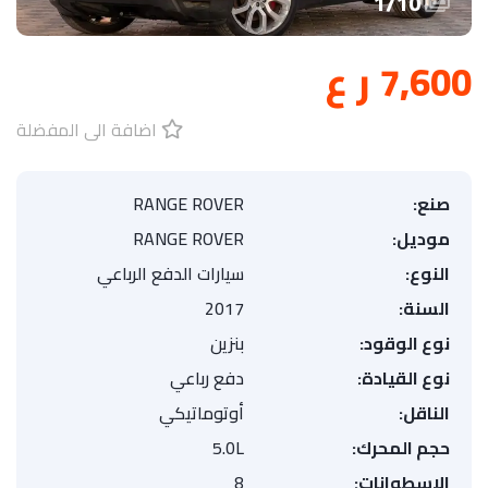
1
/
10
7,600 ر ع
اضافة الى المفضلة
صنع:
RANGE ROVER
موديل:
RANGE ROVER
النوع:
سيارات الدفع الرباعي
السنة:
2017
نوع الوقود:
بنزين
نوع القيادة:
دفع رباعي
الناقل:
أوتوماتيكي
حجم المحرك:
5.0L
الاسطوانات:
8