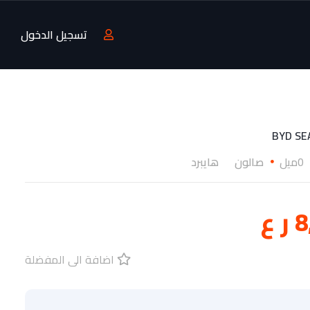
تسجيل الدخول
BYD SE
0ميل
صالون
هايبرد
 ع
اضافة الى المفضلة