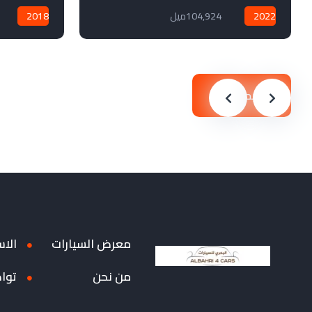
2022
104,924ميل
2018
ابدأ بحثًا جديدًا
معرض السيارات
الاس
من نحن
توا