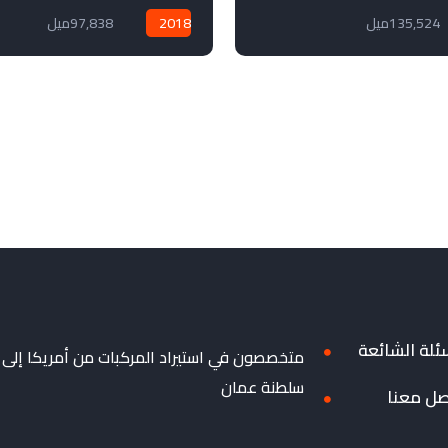
135,524ميل
2018
97,838ميل
ئلة الشائعة
متخصصون في استيراد المركبات من أمريكا إلى
سلطنة عمان
صل معنا