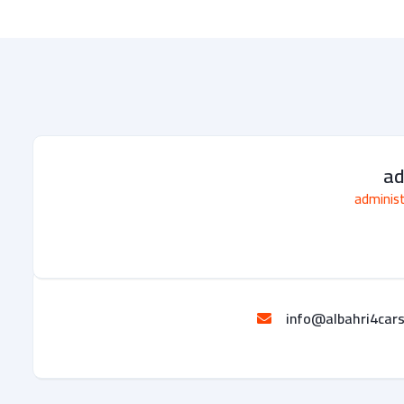
a
adminis
info@albahri4car