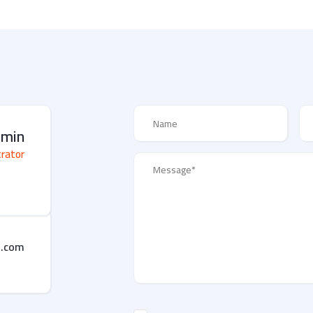
dmin
trator
s.com