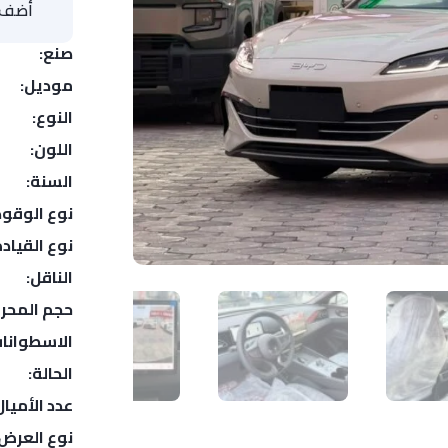
أضف ا
صنع:
موديل:
النوع:
اللون:
السنة:
نوع الوقود
نوع القيادة
الناقل:
حجم المحر
الاسطوانات
الحالة:
عدد الأميال
نوع العرض: