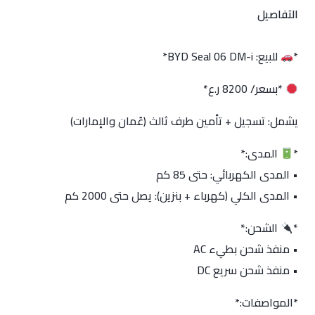
التفاصيل
*
للبيع: BYD Seal 06 DM-i*
*بسعر/ 8200 ر.ع*
يشمل: تسجيل + تأمين طرف ثالث (عُمان والإمارات)
*
المدى:*
• المدى الكهربائي: حتى 85 كم
• المدى الكلي (كهرباء + بنزين): يصل حتى 2000 كم
*
الشحن:*
• منفذ شحن بطيء AC
• منفذ شحن سريع DC
*المواصفات:*