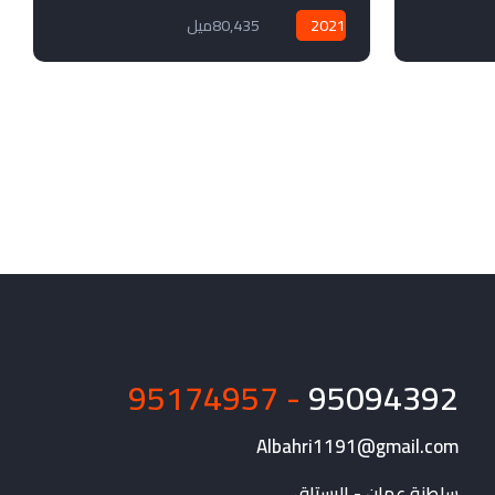
2021
80,435ميل
- 95174957
95094392
Albahri1191@gmail.com