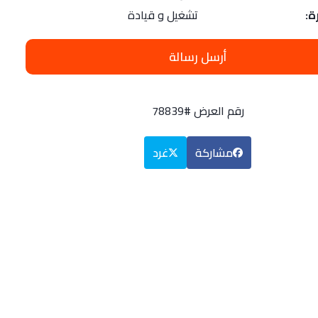
ة:
تشغيل و قيادة
أرسل رسالة
رقم العرض #78839
مشاركة
غرد