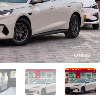
1
/
10