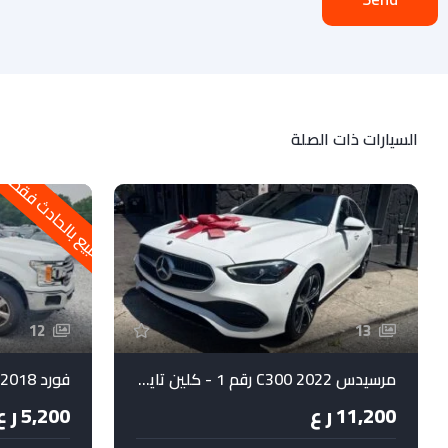
السيارات ذات الصلة
للبيع بالحادث فقط
12
13
مرسيدس C300 2022 رقم 1 - كلين تايتل - كاميرات 360 درجة
فورد 2018 F-150 XLT
11,200 ر ع
5,200 ر ع