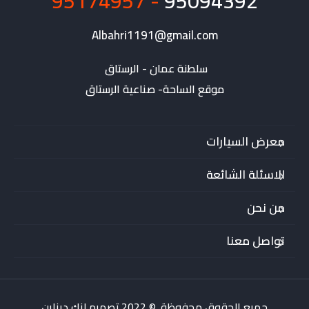
- 95174957
95094392
Albahri1191@gmail.com
موقع الساحة- صناعية الرستاق
معرض السيارات
الاسئلة الشائعة
من نحن
تواصل معنا
جميع الحقوق محفوظة. © 2022.تصميم لنك ديزاين